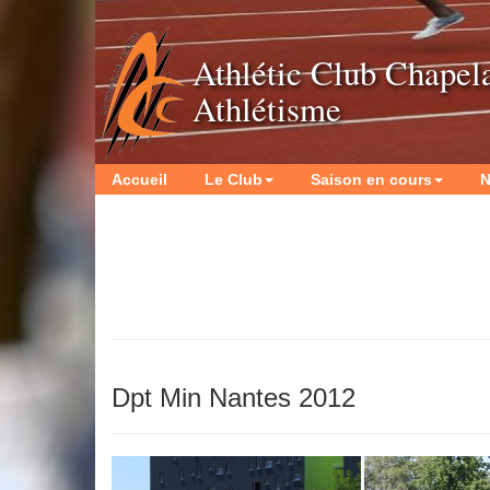
Athlétic Club Chapel
Athlétisme
Accueil
Le Club
Saison en cours
N
Dpt Min Nantes 2012