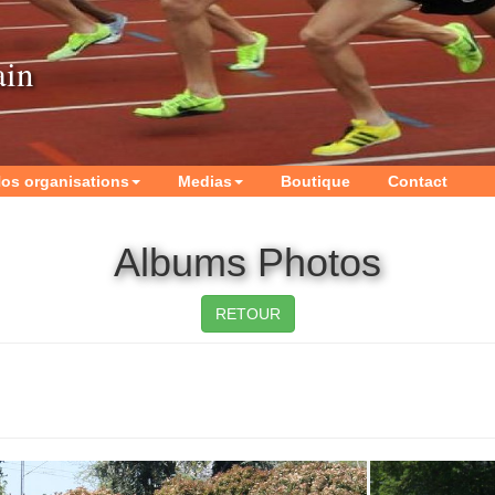
ain
os organisations
Medias
Boutique
Contact
Albums Photos
RETOUR