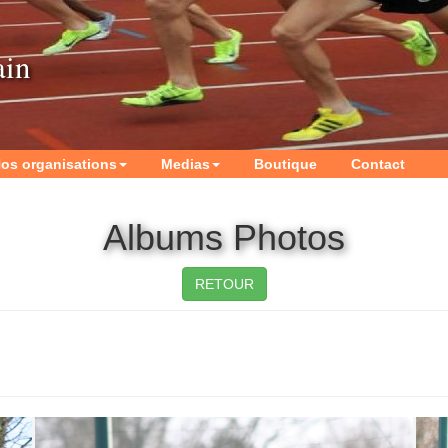
ain
os organisations
Medias
Boutique
Contact
Albums Photos
RETOUR