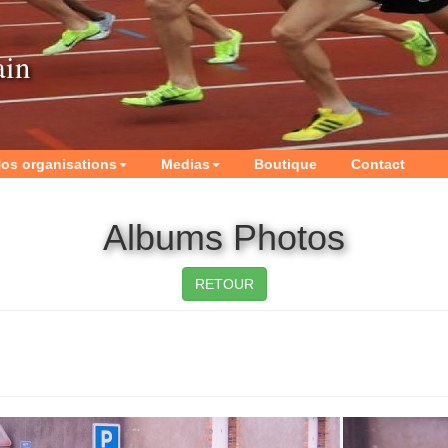
ain
os organisations
Medias
Boutique
Contact
Albums Photos
RETOUR