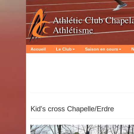
Athlétic Club Chapel
Athlétisme
Accueil
Le Club
Saison en cours
N
Kid's cross Chapelle/Erdre