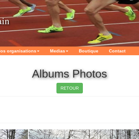
ain
os organisations
Medias
Boutique
Contact
Albums Photos
RETOUR