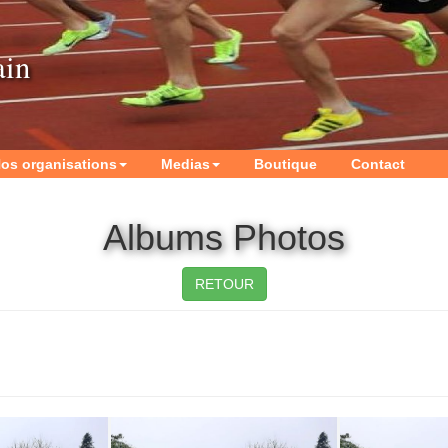
ain
os organisations
Medias
Boutique
Contact
Albums Photos
RETOUR