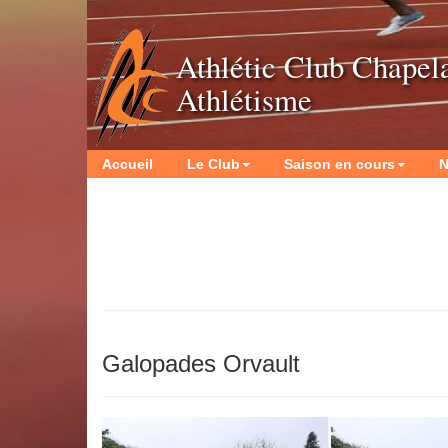
Athlétic Club Chapel
Athlétisme
Accueil
Le Club
Saison en cours
N
Galopades Orvault