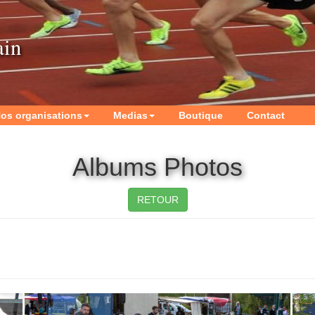
ain
os organisations
Medias
Boutique
Contact
Albums Photos
RETOUR