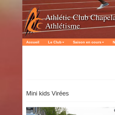
Athlétic Club Chapel
Athlétisme
Accueil
Le Club
Saison en cours
N
Mini kids Virées