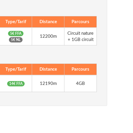
Type/Tarif
Distance
Parcours
Circuit nature
5€ FFA
12200m
+ 1GB circuit
5€ NL
Type/Tarif
Distance
Parcours
12190m
4GB
14€ FFA