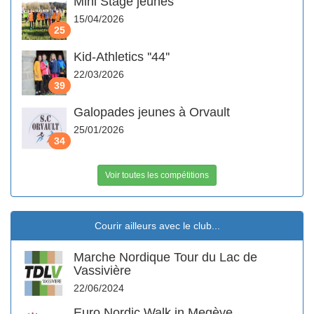
Mini Stage jeunes
15/04/2026
25
Kid-Athletics ''44''
22/03/2026
39
Galopades jeunes à Orvault
25/01/2026
34
Voir toutes les compétitions
Courir ailleurs avec le club...
Marche Nordique Tour du Lac de
Vassivière
22/06/2024
Euro Nordic Walk in Megève