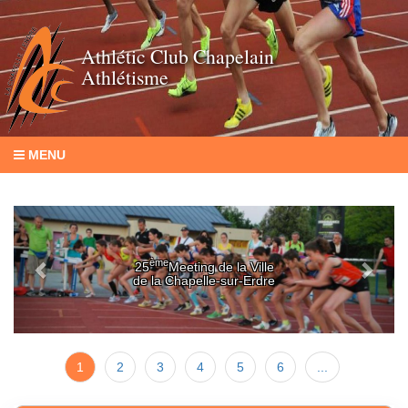
Athlétic Club Chapelain
Athlétisme
MENU
Previous
Next
ème
25
Meeting de la Ville
de la Chapelle-sur-Erdre
1
2
3
4
5
6
...