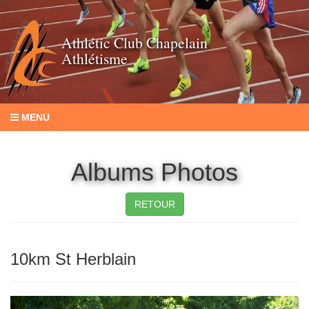
Athlétic Club Chapelain
Athlétisme
MENU
Albums Photos
RETOUR
10km St Herblain