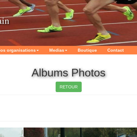
ain
os organisations
Medias
Boutique
Contact
Albums Photos
RETOUR