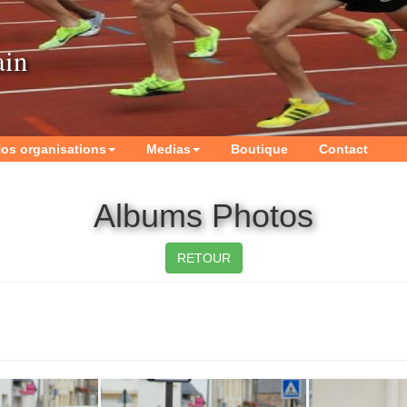
ain
os organisations
Medias
Boutique
Contact
Albums Photos
RETOUR