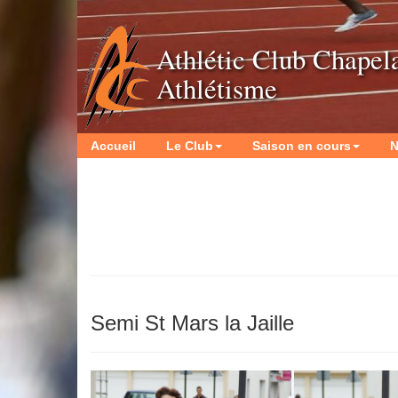
Athlétic Club Chapel
Athlétisme
Accueil
Le Club
Saison en cours
N
Semi St Mars la Jaille