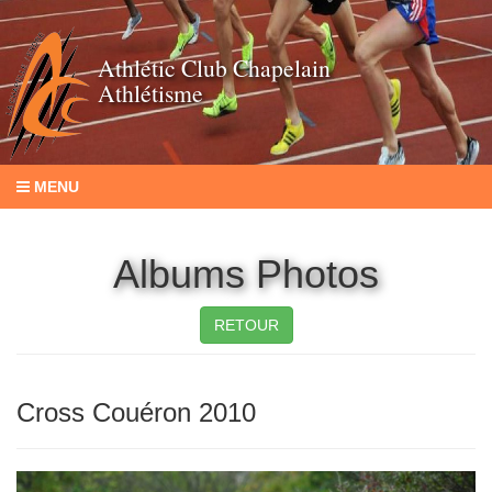
Athlétic Club Chapelain
Athlétisme
MENU
Albums Photos
RETOUR
Cross Couéron 2010