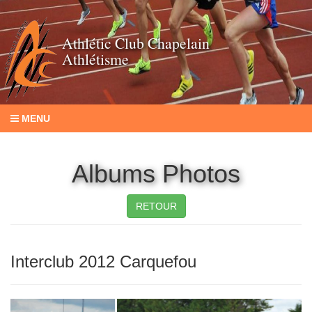
Athlétic Club Chapelain
Athlétisme
MENU
Albums Photos
RETOUR
Interclub 2012 Carquefou