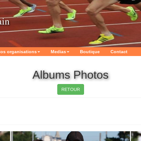
ain
os organisations
Medias
Boutique
Contact
Albums Photos
RETOUR