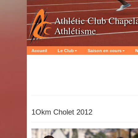
Athlétic Club Chapel
Athlétisme
Accueil
Le Club
Saison en cours
N
1Okm Cholet 2012