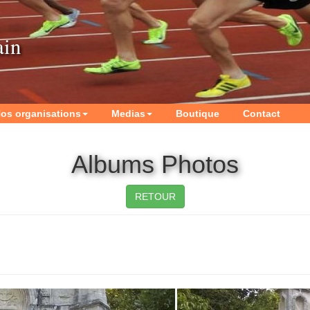
ain
os organisations
Medias
Boutique
Contact
Albums Photos
RETOUR