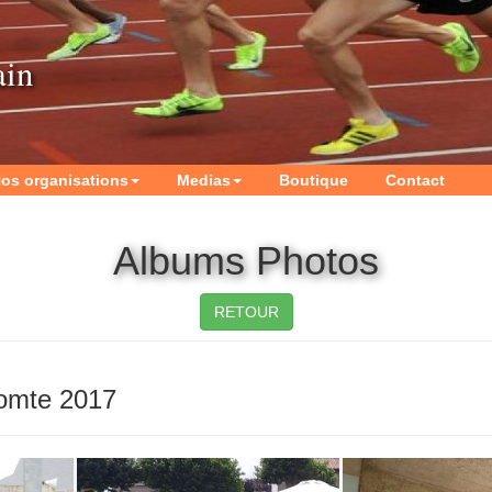
ain
os organisations
Medias
Boutique
Contact
Albums Photos
RETOUR
comte 2017