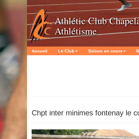
Athlétic Club Chapel
Athlétisme
Accueil
Le Club
Saison en cours
N
Chpt inter minimes fontenay le 