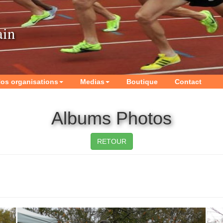
ain
os organisations
Medias
Boutique
Contact
Albums Photos
RETOUR