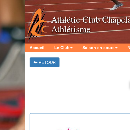
Athlétic Club Chapel
Athlétisme
Accueil
Le Club
Saison en cours
N
RETOUR