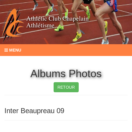
Athlétic Club Chapelain
Athlétisme
MENU
Albums Photos
RETOUR
Inter Beaupreau 09