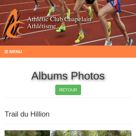
Athlétic Club Chapelain
Athlétisme
MENU
Albums Photos
RETOUR
Trail du Hillion