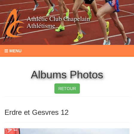
Athlétic Club Chapelain
Athlétisme
MENU
Albums Photos
RETOUR
Erdre et Gesvres 12